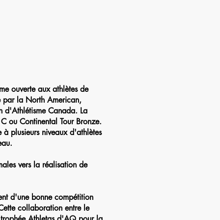
bergement
me ouverte aux athlètes de
ée par la North American,
en d'Athlétisme Canada. La
 C ou Continental Tour Bronze.
à plusieurs niveaux d'athlètes
au.​
ales vers la réalisation de
ment d'une bonne compétition
Cette collaboration entre le
u trophée Athletas d'AQ pour la