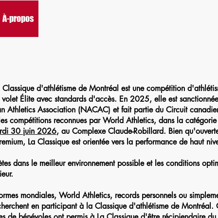
À-propos
Nouvelles
Récompenses
Informations
Hé
Classique d'athlétisme de Montréal est une compétition d'athlétis
n volet Élite avec standards d'accès. En 2025, elle est sanctionn
 Athletics Association (NACAC) et fait partie du Circuit canadi
es compétitions reconnues par World Athletics, dans la catégorie
rdi 30 juin 2026
, au Complexe Claude-Robillard. Bien qu'ouverte 
 Premium, La Classique est orientée vers la performance de haut nive
tes dans le meilleur environnement possible et les conditions optim
eur.
 normes mondiales, World Athletics, records personnels ou simple
cherchent en participant à la Classique d'athlétisme de Montréal. 
ipes de bénévoles ont permis à La Classique d'être récipiendaire d