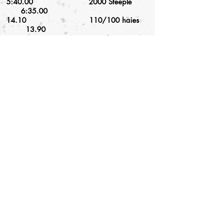
5:40.00 2000 Steeple
6:35.00
14.10 110/100 haies
13.90
52.00 400 haies
59.00
2,08m Hauteur
1.80m
4,80m Perche
3,80m
14,30m Poids
12,00m
Les inscriptions en Élite et Premium seront
GRATUITES pour les athlètes ayant atteint
les standards ci-dessus en 2025 ou 2026.
Passe d'entraineurs.es
Complétez ce formulaire pour recevoir un
bracelet à la chambre d'appel. Ce bracelet
vous donne accès à la zone d'échauffement
et à la piste.