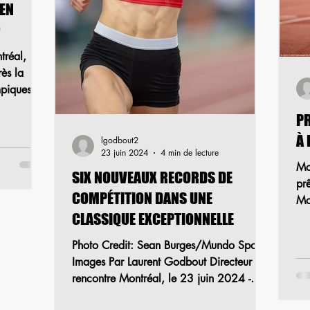
EN
?
réal, le
rès la
mpiques
PR
À 
lgodbout2
23 juin 2024
4 min de lecture
Mo
SIX NOUVEAUX RECORDS DE
pr
COMPÉTITION DANS UNE
Mo
CLASSIQUE EXCEPTIONNELLE
dè
Photo Credit: Sean Burges/Mundo Sports
Images Par Laurent Godbout Directeur de
rencontre Montréal, le 23 juin 2024 -
Dans des...