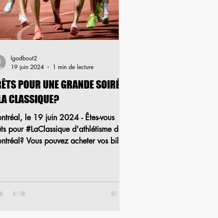
lgodbout2
19 juin 2024
1 min de lecture
ÊTS POUR UNE GRANDE SOIRÉE
LA CLASSIQUE?
ntréal, le 19 juin 2024 - Êtes-vous
êts pour #LaClassique d'athlétisme de
ntréal? Vous pouvez acheter vos billets
s maintenant et...