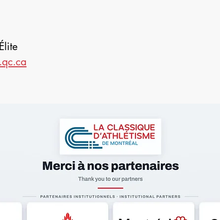
lite
.qc.ca