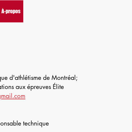
À-propos
Nouvelles
Récompenses
Informations
Hé
que d'athlétisme de Montréal;
tions aux épreuves Élite
gmail.com
sponsable technique