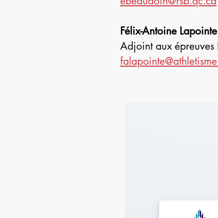
ebeaudoin@rsb.qc.ca
Félix-Antoine Lapointe
Adjoint aux épreuves É
falapointe@athletisme